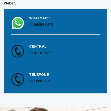
Weber
.
WHATSAPP
11 96054-0675
CENTRAL
11 4119-0407
TELEFONE
11 2806-7679