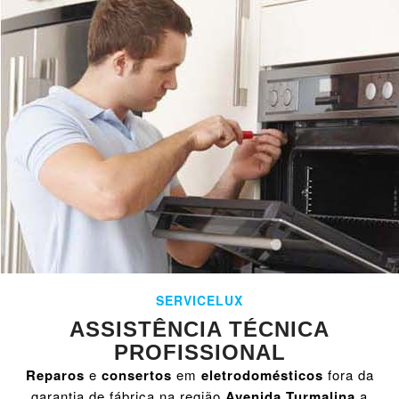
SERVICELUX
ASSISTÊNCIA TÉCNICA
PROFISSIONAL
Reparos
e
consertos
em
eletrodomésticos
fora da
garantia de fábrica na região
Avenida Turmalina
a