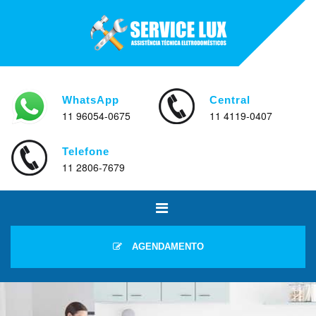
WhatsApp
Central
11 96054-0675
11 4119-0407
Telefone
11 2806-7679
AGENDAMENTO