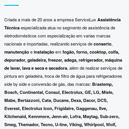
Criada a mais de 20 anos a empresa ServiceLux
Assistência
Técnica
especializada atua no segmento de assistência de
eletrodomésticos com especialização em varias marcas
nacionais e importadas, realizando serviços de
conserto
,
manutenção
e
instalação
em
fogão, forno, cooktop, coifa,
depurador, geladeira, freezer, adega, refrigerador, máquina
de lavar, lava e seca e secadora
, além de realizar serviços de
pintura em geladeira, troca de filtro de água para refrigeradores
side by side e conversão de gás, das marcas:
Brastemp
,
Bosch
,
Continental
,
Consul
,
Electrolux
,
GE
,
LG
,
Miele
,
Mabe
,
Bertazzoni
,
Cata
,
Ducane
,
Dexa
,
Dacor
,
DCS
,
Everest
,
Electrolux Icon
,
Frigidaire
,
Gaggenau
,
Ilve
,
Kitchenaid
,
Kennmore
,
Jenn-air
,
Lofra
,
Maytag
,
Sub-zero
,
Smeg
,
Themador
,
Tecno
,
U-line
,
Viking
,
Whirlpool
,
Wolf
,