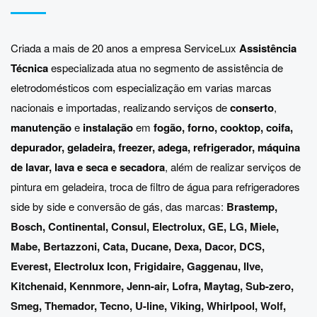
Criada a mais de 20 anos a empresa ServiceLux
Assistência
Técnica
especializada atua no segmento de assistência de
eletrodomésticos com especialização em varias marcas
nacionais e importadas, realizando serviços de
conserto
,
manutenção
e
instalação
em
fogão, forno, cooktop, coifa,
depurador, geladeira, freezer, adega, refrigerador, máquina
de lavar, lava e seca e secadora
, além de realizar serviços de
pintura em geladeira, troca de filtro de água para refrigeradores
side by side e conversão de gás, das marcas:
Brastemp
,
Bosch
,
Continental
,
Consul
,
Electrolux
,
GE
,
LG
,
Miele
,
Mabe
,
Bertazzoni
,
Cata
,
Ducane
,
Dexa
,
Dacor
,
DCS
,
Everest
,
Electrolux Icon
,
Frigidaire
,
Gaggenau
,
Ilve
,
Kitchenaid
,
Kennmore
,
Jenn-air
,
Lofra
,
Maytag
,
Sub-zero
,
Smeg
,
Themador
,
Tecno
,
U-line
,
Viking
,
Whirlpool
,
Wolf
,