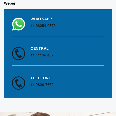
Weber
.
WHATSAPP
11 96054-0675
CENTRAL
11 4119-0407
TELEFONE
11 2806-7679