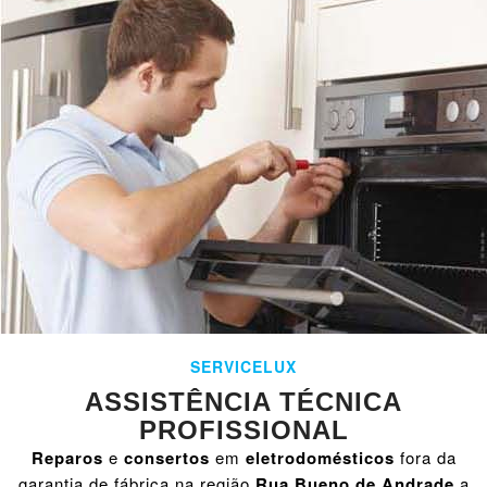
SERVICELUX
ASSISTÊNCIA TÉCNICA
PROFISSIONAL
Reparos
e
consertos
em
eletrodomésticos
fora da
garantia de fábrica na região
Rua Bueno de Andrade
a