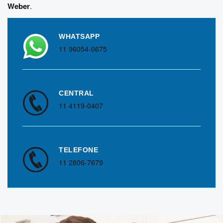
Weber
.
WHATSAPP
11 96054-0675
CENTRAL
11 4119-0407
TELEFONE
11 2806-7679