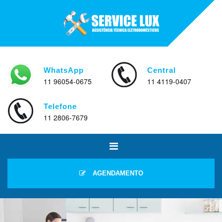
WhatsApp
Central
11 96054-0675
11 4119-0407
Telefone
11 2806-7679
AGENDAMENTO