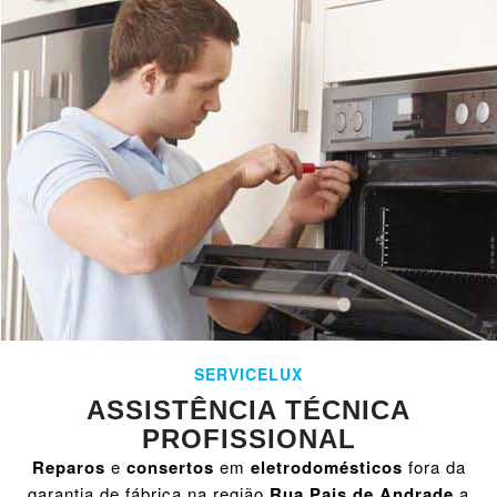
SERVICELUX
ASSISTÊNCIA TÉCNICA
PROFISSIONAL
Reparos
e
consertos
em
eletrodomésticos
fora da
garantia de fábrica na região
Rua Pais de Andrade
a