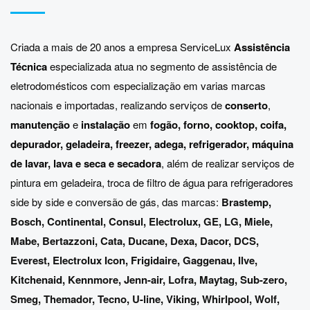
Criada a mais de 20 anos a empresa ServiceLux
Assistência
Técnica
especializada atua no segmento de assistência de
eletrodomésticos com especialização em varias marcas
nacionais e importadas, realizando serviços de
conserto
,
manutenção
e
instalação
em
fogão, forno, cooktop, coifa,
depurador, geladeira, freezer, adega, refrigerador, máquina
de lavar, lava e seca e secadora
, além de realizar serviços de
pintura em geladeira, troca de filtro de água para refrigeradores
side by side e conversão de gás, das marcas:
Brastemp
,
Bosch
,
Continental
,
Consul
,
Electrolux
,
GE
,
LG
,
Miele
,
Mabe
,
Bertazzoni
,
Cata
,
Ducane
,
Dexa
,
Dacor
,
DCS
,
Everest
,
Electrolux Icon
,
Frigidaire
,
Gaggenau
,
Ilve
,
Kitchenaid
,
Kennmore
,
Jenn-air
,
Lofra
,
Maytag
,
Sub-zero
,
Smeg
,
Themador
,
Tecno
,
U-line
,
Viking
,
Whirlpool
,
Wolf
,