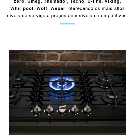
zero
,
Smeg
,
Themador
,
Tecno
,
U-line
,
Viking
,
Whirlpool
,
Wolf
,
Weber
, oferecendo os mais altos
níveis de serviço a preços acessíveis e competitivos.