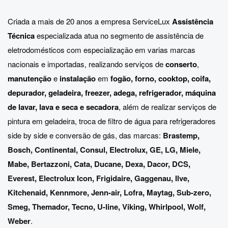
Criada a mais de 20 anos a empresa ServiceLux
Assistência
Técnica
especializada atua no segmento de assistência de
eletrodomésticos com especialização em varias marcas
nacionais e importadas, realizando serviços de
conserto
,
manutenção
e
instalação
em
fogão, forno, cooktop, coifa,
depurador, geladeira, freezer, adega, refrigerador, máquina
de lavar, lava e seca e secadora
, além de realizar serviços de
pintura em geladeira, troca de filtro de água para refrigeradores
side by side e conversão de gás, das marcas:
Brastemp
,
Bosch
,
Continental
,
Consul
,
Electrolux
,
GE
,
LG
,
Miele
,
Mabe
,
Bertazzoni
,
Cata
,
Ducane
,
Dexa
,
Dacor
,
DCS
,
Everest
,
Electrolux Icon
,
Frigidaire
,
Gaggenau
,
Ilve
,
Kitchenaid
,
Kennmore
,
Jenn-air
,
Lofra
,
Maytag
,
Sub-zero
,
Smeg
,
Themador
,
Tecno
,
U-line
,
Viking
,
Whirlpool
,
Wolf
,
Weber
.