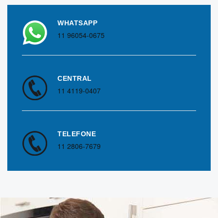
WHATSAPP
11 96054-0675
CENTRAL
11 4119-0407
TELEFONE
11 2806-7679