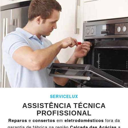
SERVICELUX
ASSISTÊNCIA TÉCNICA
PROFISSIONAL
Reparos
e
consertos
em
eletrodomésticos
fora da
garantia de fábrica na região
Calçada das Acácias
a