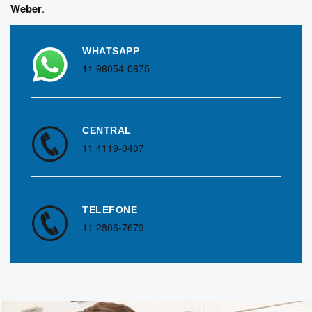
Weber
.
WHATSAPP
11 96054-0675
CENTRAL
11 4119-0407
TELEFONE
11 2806-7679