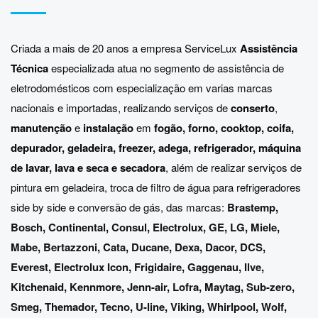
Criada a mais de 20 anos a empresa ServiceLux
Assistência
Técnica
especializada atua no segmento de assistência de
eletrodomésticos com especialização em varias marcas
nacionais e importadas, realizando serviços de
conserto
,
manutenção
e
instalação
em
fogão, forno, cooktop, coifa,
depurador, geladeira, freezer, adega, refrigerador, máquina
de lavar, lava e seca e secadora
, além de realizar serviços de
pintura em geladeira, troca de filtro de água para refrigeradores
side by side e conversão de gás, das marcas:
Brastemp
,
Bosch
,
Continental
,
Consul
,
Electrolux
,
GE
,
LG
,
Miele
,
Mabe
,
Bertazzoni
,
Cata
,
Ducane
,
Dexa
,
Dacor
,
DCS
,
Everest
,
Electrolux Icon
,
Frigidaire
,
Gaggenau
,
Ilve
,
Kitchenaid
,
Kennmore
,
Jenn-air
,
Lofra
,
Maytag
,
Sub-zero
,
Smeg
,
Themador
,
Tecno
,
U-line
,
Viking
,
Whirlpool
,
Wolf
,