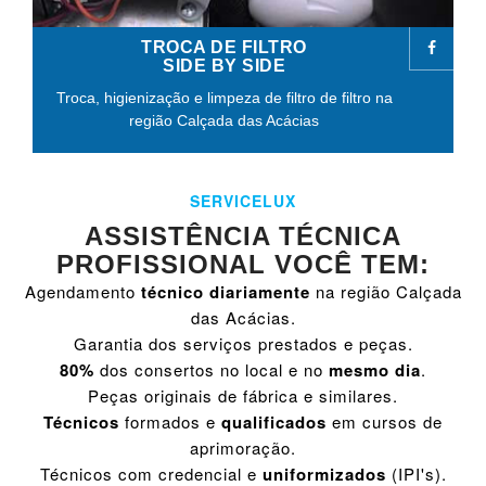
TROCA DE FILTRO
SIDE BY SIDE
Troca, higienização e limpeza de filtro de filtro na
região Calçada das Acácias
SERVICELUX
ASSISTÊNCIA TÉCNICA
PROFISSIONAL VOCÊ TEM:
Agendamento
técnico diariamente
na região Calçada
das Acácias.
Garantia dos serviços prestados e peças.
80%
dos consertos no local e no
mesmo dia
.
Peças originais de fábrica e similares.
Técnicos
formados e
qualificados
em cursos de
aprimoração.
Técnicos com credencial e
uniformizados
(IPI's).