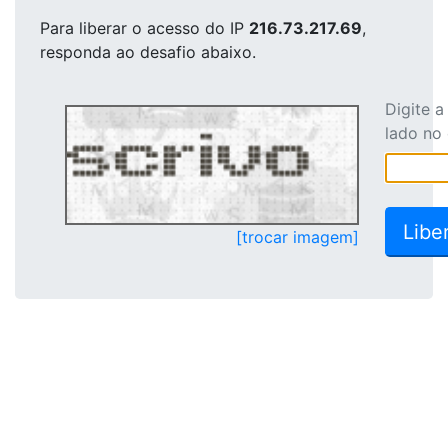
Para liberar o acesso
do IP
216.73.217.69
,
responda ao desafio abaixo.
Digite 
lado no
[trocar imagem]