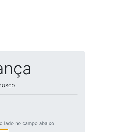
ança
nosco.
ao lado no campo abaixo