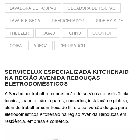
LAVADORA DE ROUPAS
SECADORA DE ROUPAS
LAVA E E SECA
REFRIGERADOR
SIDE BY SIDE
FREEZER
FOGÃO
FORNO
COOKTOP
COIFA
ADEGA
DEPURADOR
SERVICELUX ESPECIALIZADA KITCHENAID
NA REGIÃO AVENIDA REBOUÇAS
ELETRODOMÉSTICOS
A ServiceLux trabalha na prestação de serviços de assistência
técnica, manutenção, reparos, consertos, instalação e pintura,
além de trabalhar com troca de filtro e conversão de gás para
eletrodomésticos Kitchenaid na região Avenida Rebouças em
residência, empresa e comércio.