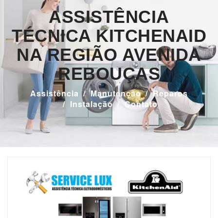
ASSISTÊNCIA
TÉCNICA KITCHENAID
NA REGIÃO AVENIDA
REBOUÇAS
Assistência
Manutenção
Reparos
Instalação
Contato