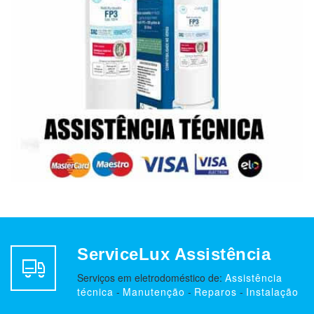
ServiceLux Assistência
Serviços em eletrodoméstico de:
Assistência
técnica
-
Manutenção
-
Reparos
-
Instalação