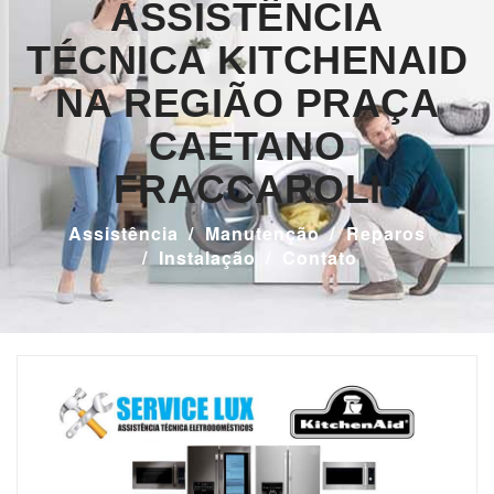
ASSISTÊNCIA
TÉCNICA KITCHENAID
NA REGIÃO PRAÇA
CAETANO
FRACCAROLI
Assistência
Manutenção
Reparos
Instalação
Contato