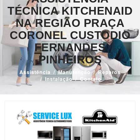
TÉCNICA KITCHENAID
NA REGIÃO PRAÇA
CORONEL CUSTODIO
FERNANDES
PINHEIROS
Assistência
Manutenção
Reparos
Instalação
Contato