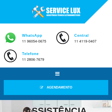
WhatsApp
Central
11 96054-0675
11 4119-0407
Telefone
11 2806-7679
AGENDAMENTO
ASSISTÊNCIA