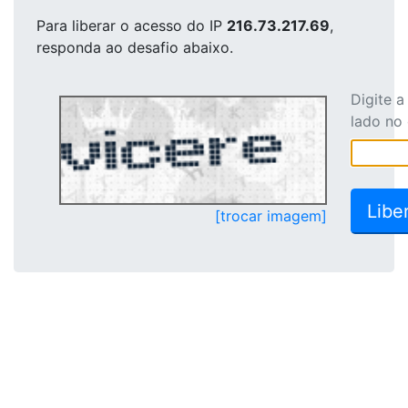
Para liberar o acesso
do IP
216.73.217.69
,
responda ao desafio abaixo.
Digite 
lado no
[trocar imagem]