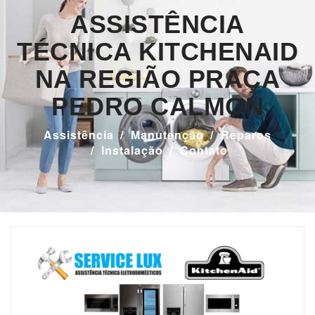
ASSISTÊNCIA
TÉCNICA KITCHENAID
NA REGIÃO PRAÇA
PEDRO CALMON
Assistência
Manutenção
Reparos
Instalação
Contato