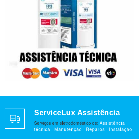
ServiceLux Assistência
Serviços em eletrodoméstico de:
Assistência
técnica
-
Manutenção
-
Reparos
-
Instalação