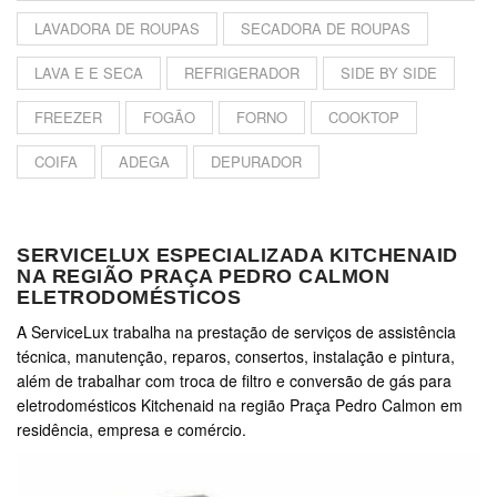
LAVADORA DE ROUPAS
SECADORA DE ROUPAS
LAVA E E SECA
REFRIGERADOR
SIDE BY SIDE
FREEZER
FOGÃO
FORNO
COOKTOP
COIFA
ADEGA
DEPURADOR
SERVICELUX ESPECIALIZADA KITCHENAID
NA REGIÃO PRAÇA PEDRO CALMON
ELETRODOMÉSTICOS
A ServiceLux trabalha na prestação de serviços de assistência
técnica, manutenção, reparos, consertos, instalação e pintura,
além de trabalhar com troca de filtro e conversão de gás para
eletrodomésticos Kitchenaid na região Praça Pedro Calmon em
residência, empresa e comércio.