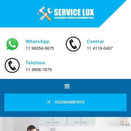
WhatsApp
Central
11 96054-0675
11 4119-0407
Telefone
11 2806-7679
AGENDAMENTO