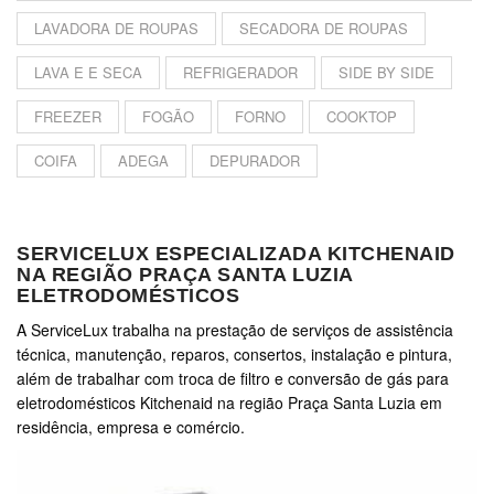
LAVADORA DE ROUPAS
SECADORA DE ROUPAS
LAVA E E SECA
REFRIGERADOR
SIDE BY SIDE
FREEZER
FOGÃO
FORNO
COOKTOP
COIFA
ADEGA
DEPURADOR
SERVICELUX ESPECIALIZADA KITCHENAID
NA REGIÃO PRAÇA SANTA LUZIA
ELETRODOMÉSTICOS
A ServiceLux trabalha na prestação de serviços de assistência
técnica, manutenção, reparos, consertos, instalação e pintura,
além de trabalhar com troca de filtro e conversão de gás para
eletrodomésticos Kitchenaid na região Praça Santa Luzia em
residência, empresa e comércio.