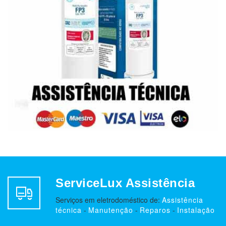
ServiceLux Assistência
Serviços em eletrodoméstico de:
Assistência
técnica
-
Manutenção
-
Reparos
-
Instalação