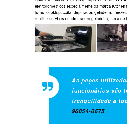
eletrodomésticos especialmente da marca Kitchena
forno, cooktop, coifa, depurador, geladeira, freeze
realizar serviços de pintura em geladeira, troca de
As peças utilizada
funcionários são t
tranquilidade a to
96054-0675