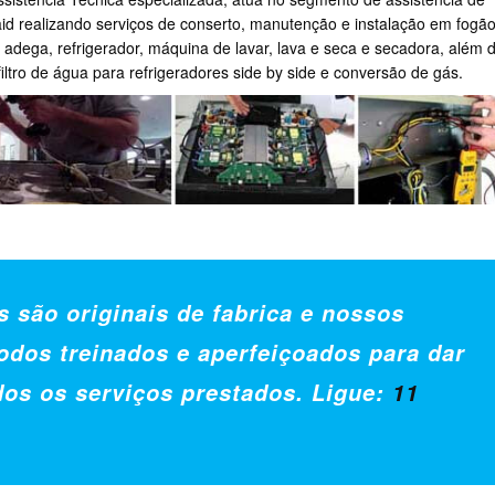
id realizando serviços de conserto, manutenção e instalação em fogão
r, adega, refrigerador, máquina de lavar, lava e seca e secadora, além 
 filtro de água para refrigeradores side by side e conversão de gás.
s são originais de fabrica e nossos
odos treinados e aperfeiçoados para dar
dos os serviços prestados. Ligue:
11