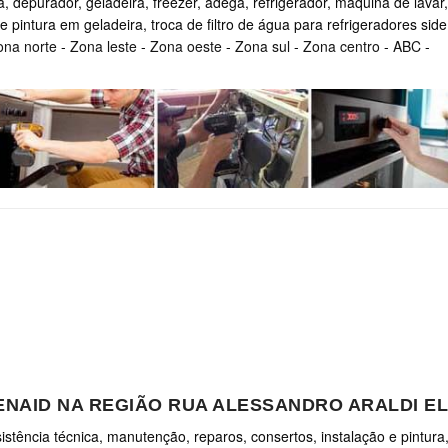
, depurador, geladeira, freezer, adega, refrigerador, máquina de lavar,
e pintura em geladeira, troca de filtro de água para refrigeradores side
ona norte
-
Zona leste
-
Zona oeste
-
Zona sul
-
Zona centro
-
ABC
-
HENAID NA REGIÃO RUA ALESSANDRO ARALDI 
stência técnica, manutenção, reparos, consertos, instalação e pintura,