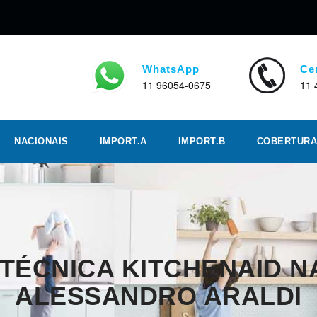
WhatsApp
Ce
11 96054-0675
11 
NACIONAIS
IMPORT.A
IMPORT.B
COBERTURA
 TÉCNICA KITCHENAID N
ALESSANDRO ARALDI