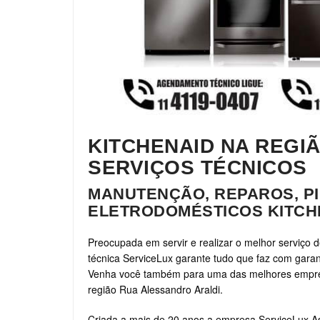
KITCHENAID NA REGI
SERVIÇOS TÉCNICOS
MANUTENÇÃO, REPAROS, PI
ELETRODOMÉSTICOS KITCH
Preocupada em servir e realizar o melhor serviço d
técnica ServiceLux garante tudo que faz com garant
Venha você também para uma das melhores empresa
região Rua Alessandro Araldi.
Criada a mais de 20 anos a empresa ServiceLux As