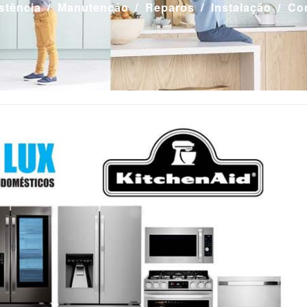
stência
Manutenção
Reparos
Instalação
Co