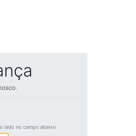
ança
nosco.
ao lado no campo abaixo