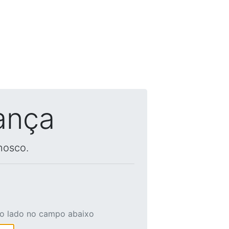
ança
nosco.
ao lado no campo abaixo