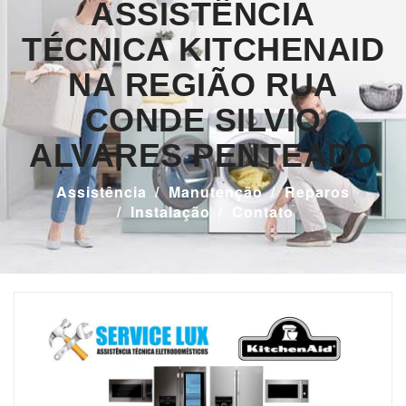
ASSISTÊNCIA
TÉCNICA KITCHENAID
NA REGIÃO RUA
CONDE SILVIO
ALVARES PENTEADO
Assistência
Manutenção
Reparos
Instalação
Contato