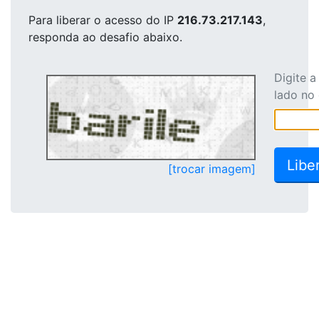
Para liberar o acesso
do IP
216.73.217.143
,
responda ao desafio abaixo.
Digite 
lado no
[trocar imagem]