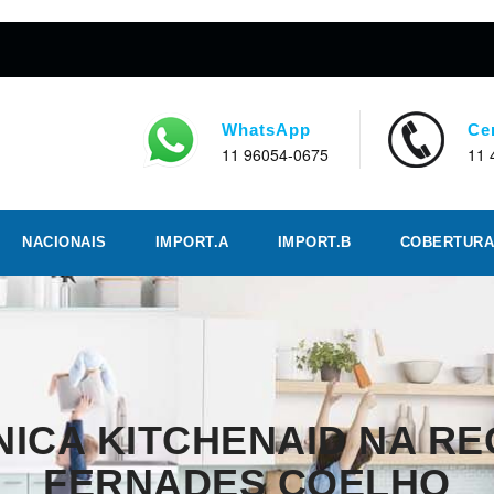
WhatsApp
Ce
11 96054-0675
11 
NACIONAIS
IMPORT.A
IMPORT.B
COBERTURA
NICA KITCHENAID NA R
FERNADES COELHO