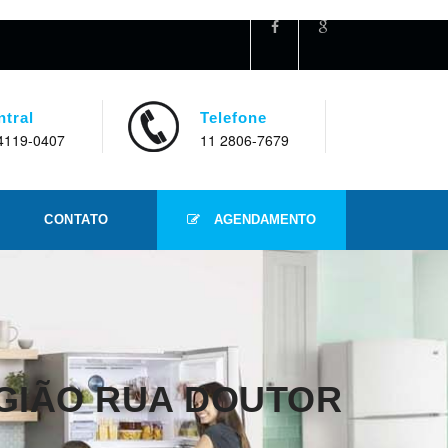
ntral
Telefone
4119-0407
11 2806-7679
CONTATO
AGENDAMENTO
EGIÃO RUA DOUTOR