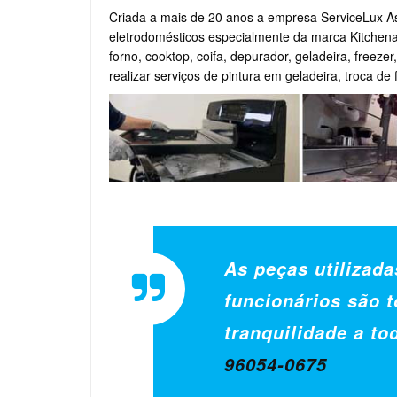
Criada a mais de 20 anos a empresa ServiceLux As
eletrodomésticos especialmente da marca Kitchena
forno, cooktop, coifa, depurador, geladeira, freeze
realizar serviços de pintura em geladeira, troca de
As peças utilizada
funcionários são t
tranquilidade a to
96054-0675