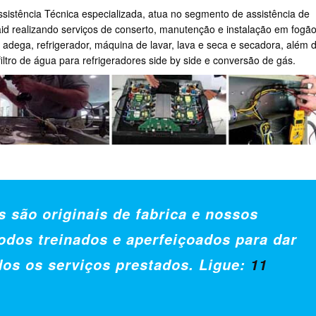
sistência Técnica especializada, atua no segmento de assistência de
id realizando serviços de conserto, manutenção e instalação em fogão
r, adega, refrigerador, máquina de lavar, lava e seca e secadora, além 
 filtro de água para refrigeradores side by side e conversão de gás.
s são originais de fabrica e nossos
odos treinados e aperfeiçoados para dar
dos os serviços prestados. Ligue:
11