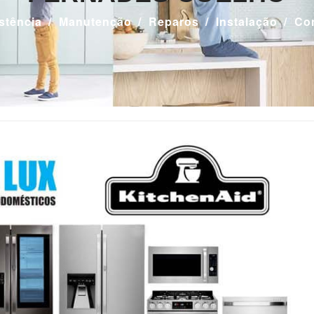
stência
Manutenção
Reparos
Instalação
Co