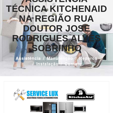
TÉCNICA KITCHENAID
NA REGIÃO RUA
DOUTOR JOSE
RODRIGUES ALVES
SOBRINHO
Assistência
Manutenção
Reparos
Instalação
Contato