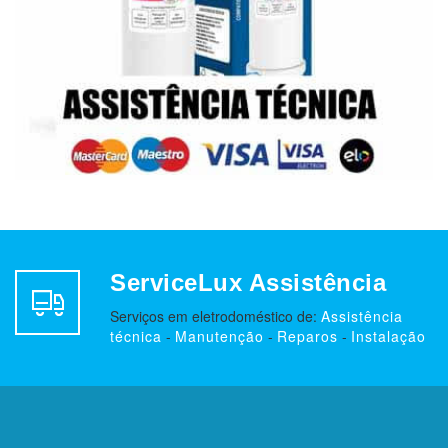
ServiceLux Assistência
Serviços em eletrodoméstico de:
Assistência
técnica
-
Manutenção
-
Reparos
-
Instalação