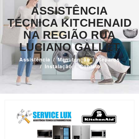
ASSISTÊNCIA
TÉCNICA KITCHENAID
NA REGIÃO RUA
LUCIANO GALLET
Assistência
Manutenção
Reparos
Instalação
Contato