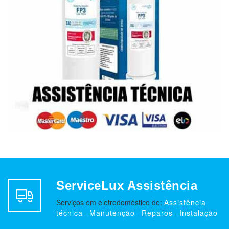
ServiceLux Assistência
Serviços em eletrodoméstico de:
Assistência
técnica
-
Manutenção
-
Reparos
-
Instalação