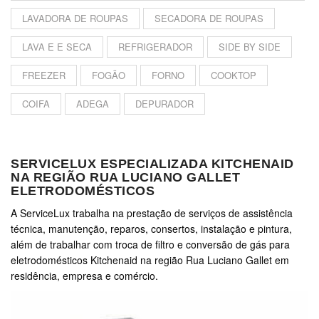
LAVADORA DE ROUPAS
SECADORA DE ROUPAS
LAVA E E SECA
REFRIGERADOR
SIDE BY SIDE
FREEZER
FOGÃO
FORNO
COOKTOP
COIFA
ADEGA
DEPURADOR
SERVICELUX ESPECIALIZADA KITCHENAID
NA REGIÃO RUA LUCIANO GALLET
ELETRODOMÉSTICOS
A ServiceLux trabalha na prestação de serviços de assistência
técnica, manutenção, reparos, consertos, instalação e pintura,
além de trabalhar com troca de filtro e conversão de gás para
eletrodomésticos Kitchenaid na região Rua Luciano Gallet em
residência, empresa e comércio.