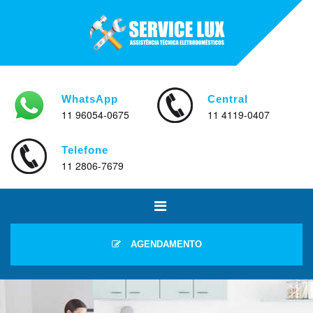
WhatsApp
Central
11 96054-0675
11 4119-0407
Telefone
11 2806-7679
AGENDAMENTO