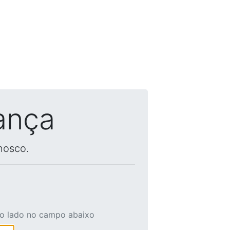
ança
nosco.
ao lado no campo abaixo