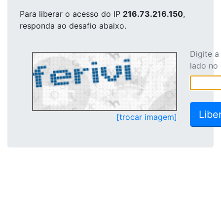
Para liberar o acesso
do IP
216.73.216.150
,
responda ao desafio abaixo.
Digite 
lado no
[trocar imagem]