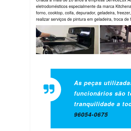
eletrodomésticos especialmente da marca Kitchena
forno, cooktop, coifa, depurador, geladeira, freeze
realizar serviços de pintura em geladeira, troca de
As peças utilizada
funcionários são t
tranquilidade a to
96054-0675