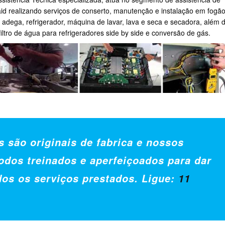
id realizando serviços de conserto, manutenção e instalação em fogão
r, adega, refrigerador, máquina de lavar, lava e seca e secadora, além 
 filtro de água para refrigeradores side by side e conversão de gás.
s são originais de fabrica e nossos
odos treinados e aperfeiçoados para dar
dos os serviços prestados. Ligue:
11