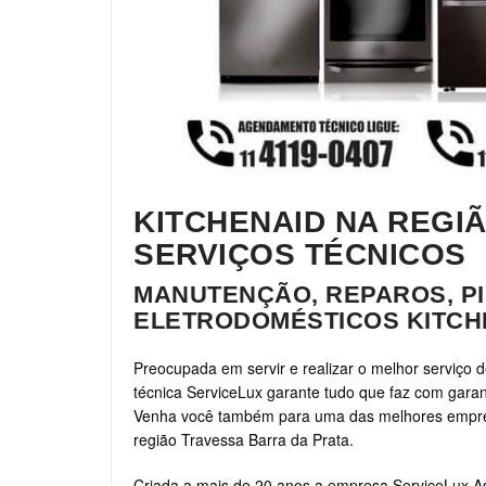
KITCHENAID NA REGI
SERVIÇOS TÉCNICOS
MANUTENÇÃO, REPAROS, PI
ELETRODOMÉSTICOS KITCH
Preocupada em servir e realizar o melhor serviço d
técnica ServiceLux garante tudo que faz com garant
Venha você também para uma das melhores empresa
região Travessa Barra da Prata.
Criada a mais de 20 anos a empresa ServiceLux As