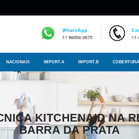
WhatsApp
Ce
11 96054-0675
11 
NACIONAIS
IMPORT.A
IMPORT.B
COBERTURA
CNICA KITCHENAID NA 
BARRA DA PRATA