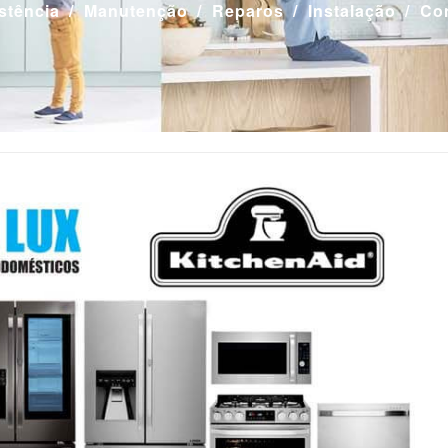
stência
Manutenção
Reparos
Instalação
Co