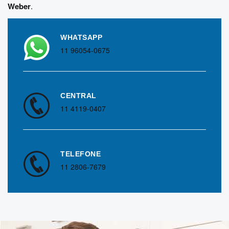
Weber
.
WHATSAPP
11 96054-0675
CENTRAL
11 4119-0407
TELEFONE
11 2806-7679