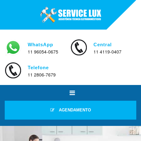
WhatsApp
Central
11 96054-0675
11 4119-0407
Telefone
11 2806-7679
AGENDAMENTO