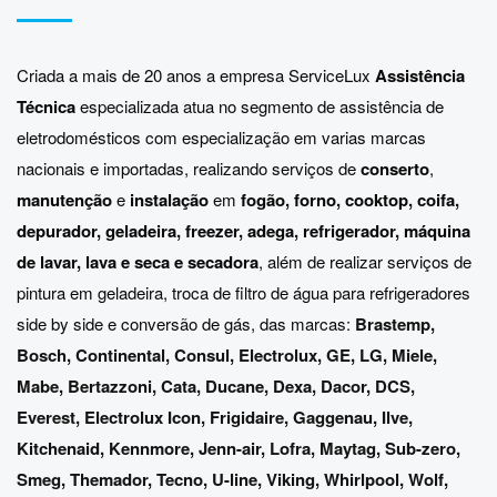
Criada a mais de 20 anos a empresa ServiceLux
Assistência
Técnica
especializada atua no segmento de assistência de
eletrodomésticos com especialização em varias marcas
nacionais e importadas, realizando serviços de
conserto
,
manutenção
e
instalação
em
fogão, forno, cooktop, coifa,
depurador, geladeira, freezer, adega, refrigerador, máquina
de lavar, lava e seca e secadora
, além de realizar serviços de
pintura em geladeira, troca de filtro de água para refrigeradores
side by side e conversão de gás, das marcas:
Brastemp
,
Bosch
,
Continental
,
Consul
,
Electrolux
,
GE
,
LG
,
Miele
,
Mabe
,
Bertazzoni
,
Cata
,
Ducane
,
Dexa
,
Dacor
,
DCS
,
Everest
,
Electrolux Icon
,
Frigidaire
,
Gaggenau
,
Ilve
,
Kitchenaid
,
Kennmore
,
Jenn-air
,
Lofra
,
Maytag
,
Sub-zero
,
Smeg
,
Themador
,
Tecno
,
U-line
,
Viking
,
Whirlpool
,
Wolf
,