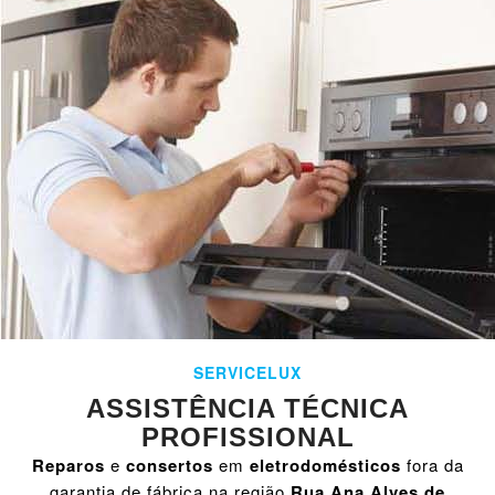
SERVICELUX
ASSISTÊNCIA TÉCNICA
PROFISSIONAL
Reparos
e
consertos
em
eletrodomésticos
fora da
garantia de fábrica na região
Rua Ana Alves de