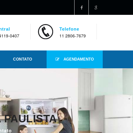
ntral
Telefone
4119-0407
11 2806-7679
CONTATO
AGENDAMENTO
 PAULISTA
ntato