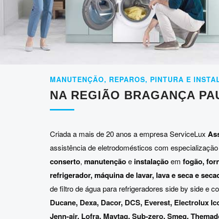
MANUTENÇÃO, REPAROS, PINTURA E INSTA
NA REGIÃO BRAGANÇA PA
Criada a mais de 20 anos a empresa ServiceLux
Ass
assistência de eletrodomésticos com especialização
conserto
,
manutenção
e
instalação
em
fogão, for
refrigerador, máquina de lavar, lava e seca e seca
de filtro de água para refrigeradores side by side e
Ducane
,
Dexa
,
Dacor
,
DCS
,
Everest
,
Electrolux Ic
Jenn-air
,
Lofra
,
Maytag
,
Sub-zero
,
Smeg
,
Themad