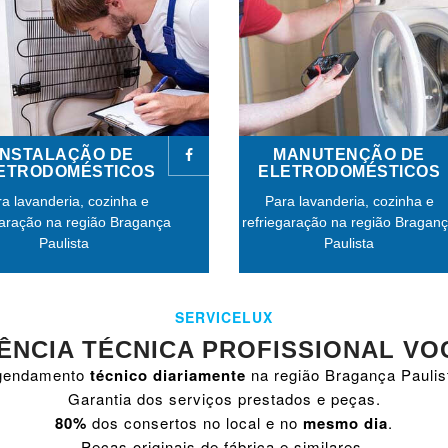
INSTALAÇÃO DE
MANUTENÇÃO DE
ETRODOMÉSTICOS
ELETRODOMÉSTICOS
a lavanderia, cozinha e
Para lavanderia, cozinha e
garação na região Bragança
refriegaração na região Bragan
Paulista
Paulista
SERVICELUX
ÊNCIA TÉCNICA PROFISSIONAL VO
gendamento
técnico diariamente
na região Bragança Paulis
Garantia dos serviços prestados e peças.
80%
dos consertos no local e no
mesmo dia
.
Peças originais de fábrica e similares.