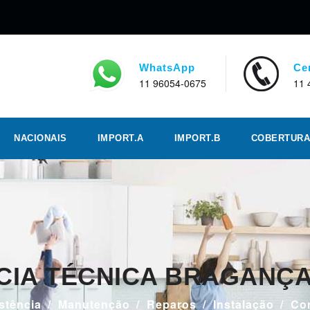
WhatsApp
Ce
11 96054-0675
11 
NACIONAIS
IMPORT.A
IMPORT.B
COBERTURA
CIA TÉCNICA BRAGANÇA
stência
Manutenção
Reparos
Instalação
Co