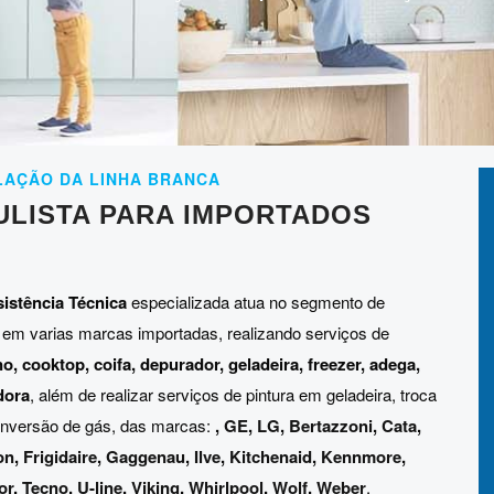
LAÇÃO DA LINHA BRANCA
ULISTA PARA IMPORTADOS
istência Técnica
especializada atua no segmento de
 em varias marcas importadas, realizando serviços de
no, cooktop, coifa, depurador, geladeira, freezer, adega,
dora
, além de realizar serviços de pintura em geladeira, troca
 conversão de gás, das marcas:
,
GE
,
LG
,
Bertazzoni
,
Cata
,
on
,
Frigidaire
,
Gaggenau
,
Ilve
,
Kitchenaid
,
Kennmore
,
or
,
Tecno
,
U-line
,
Viking
,
Whirlpool
,
Wolf
,
Weber
.