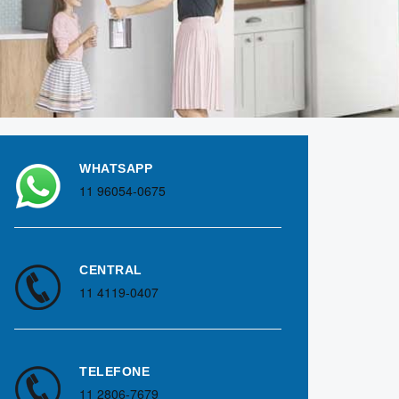
WHATSAPP
11 96054-0675
CENTRAL
11 4119-0407
TELEFONE
11 2806-7679