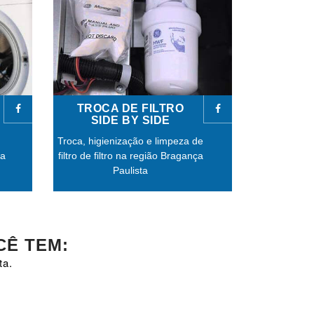
TROCA DE FILTRO
SIDE BY SIDE
Troca, higienização e limpeza de
ça
filtro de filtro na região Bragança
Paulista
CÊ TEM:
ta.