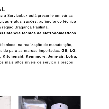
AL
ta
a ServiceLux está presente em várias
gicas e atualizações, aprimorando técnica
 região Bragança Paulista.
assistência técnica de eletrodomésticos
 técnicos, na realização de manutenção,
by side para as marcas importadas:
GE
,
LG
,
e
,
Kitchenaid
,
Kennmore
,
Jenn-air
,
Lofra
,
os mais altos níveis de serviço a preços