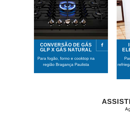
CONVERSÃO DE GÁS
GLP X GÁS NATURAL
EL
Para fogão, forno e cooktop na
Par
região Bragança Paulista
refrie
ASSIST
A