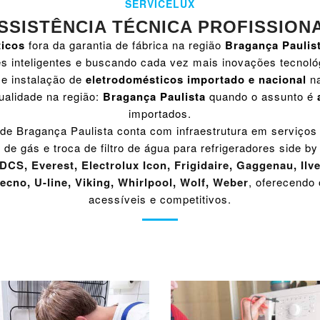
SERVICELUX
SSISTÊNCIA TÉCNICA PROFISSION
ticos
fora da garantia de fábrica na região
Bragança Paulis
s inteligentes e buscando cada vez mais inovações tecnoló
e instalação de
eletrodomésticos importado e nacional
na
alidade na região:
Bragança Paulista
quando o assunto é
importados.
de Bragança Paulista conta com infraestrutura em serviços
 de gás e troca de filtro de água para refrigeradores side 
DCS
,
Everest
,
Electrolux Icon
,
Frigidaire
,
Gaggenau
,
Ilv
ecno
,
U-line
,
Viking
,
Whirlpool
,
Wolf
,
Weber
, oferecendo 
acessíveis e competitivos.