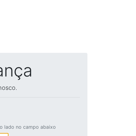
ança
nosco.
ao lado no campo abaixo