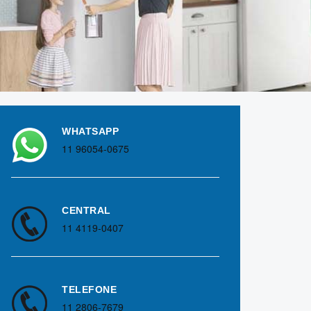
WHATSAPP
11 96054-0675
CENTRAL
11 4119-0407
TELEFONE
11 2806-7679