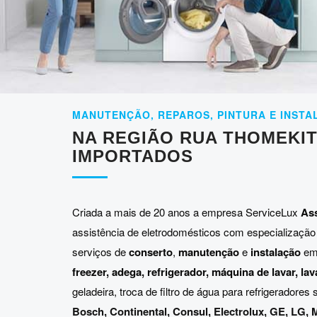
MANUTENÇÃO, REPAROS, PINTURA E INSTA
NA REGIÃO RUA THOMEKITI
IMPORTADOS
Criada a mais de 20 anos a empresa ServiceLux
Ass
assistência de eletrodomésticos com especialização
serviços de
conserto
,
manutenção
e
instalação
e
freezer, adega, refrigerador, máquina de lavar, la
geladeira, troca de filtro de água para refrigeradore
Bosch
,
Continental
,
Consul
,
Electrolux
,
GE
,
LG
,
M