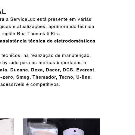
AL
ra
a ServiceLux está presente em várias
gicas e atualizações, aprimorando técnica
 região Rua Thomekiti Kira.
assistência técnica de eletrodomésticos
 técnicos, na realização de manutenção,
de by side para as marcas importadas e
ata
,
Ducane
,
Dexa
,
Dacor
,
DCS
,
Everest
,
-zero
,
Smeg
,
Themador
,
Tecno
,
U-line
,
 acessíveis e competitivos.