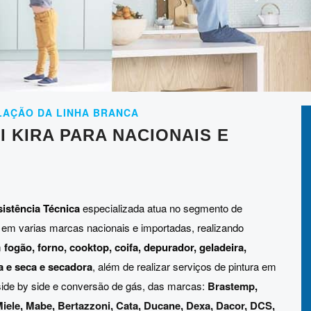
LAÇÃO DA LINHA BRANCA
 KIRA PARA NACIONAIS E
istência Técnica
especializada atua no segmento de
 em varias marcas nacionais e importadas, realizando
m
fogão, forno, cooktop, coifa, depurador, geladeira,
va e seca e secadora
, além de realizar serviços de pintura em
s side by side e conversão de gás, das marcas:
Brastemp
,
iele
,
Mabe
,
Bertazzoni
,
Cata
,
Ducane
,
Dexa
,
Dacor
,
DCS
,