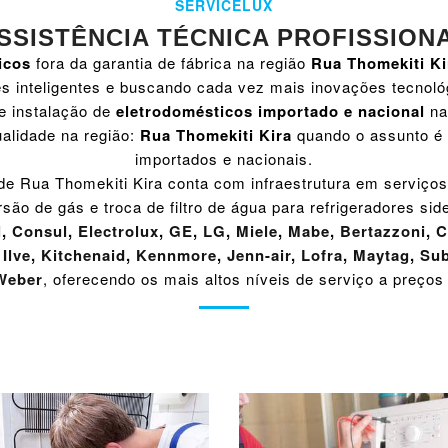
SERVICELUX
SSISTÊNCIA TÉCNICA PROFISSION
icos
fora da garantia de fábrica na região
Rua Thomekiti Ki
s inteligentes e buscando cada vez mais inovações tecnoló
e instalação de
eletrodomésticos importado e nacional
na
alidade na região:
Rua Thomekiti Kira
quando o assunto é
importados e nacionais.
de Rua Thomekiti Kira conta com infraestrutura em serviços
rsão de gás e troca de filtro de água para refrigeradores si
l
,
Consul
,
Electrolux
,
GE
,
LG
,
Miele
,
Mabe
,
Bertazzoni
,
C
,
Ilve
,
Kitchenaid
,
Kennmore
,
Jenn-air
,
Lofra
,
Maytag
,
Sub
Weber
, oferecendo os mais altos níveis de serviço a preços