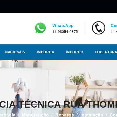
WhatsApp
Ce
11 96054-0675
11 
NACIONAIS
IMPORT.A
IMPORT.B
COBERTURA
CIA TÉCNICA RUA THOME
stência
Manutenção
Reparos
Instalação
Co