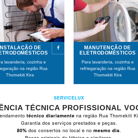
INSTALAÇÃO DE
MANUTENÇÃO DE
ETRODOMÉSTICOS
ELETRODOMÉSTICOS
a lavanderia, cozinha e
Para lavanderia, cozinha e
riegaração na região Rua
refriegaração na região Rua
Thomekiti Kira
Thomekiti Kira
SERVICELUX
ÊNCIA TÉCNICA PROFISSIONAL VO
endamento
técnico diariamente
na região Rua Thomekiti Ki
Garantia dos serviços prestados e peças.
80%
dos consertos no local e no
mesmo dia
.
Peças originais de fábrica e similares.