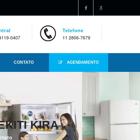
ntral
Telefone
4119-0407
11 2806-7679
CONTATO
AGENDAMENTO
KITI KIRA
ntato