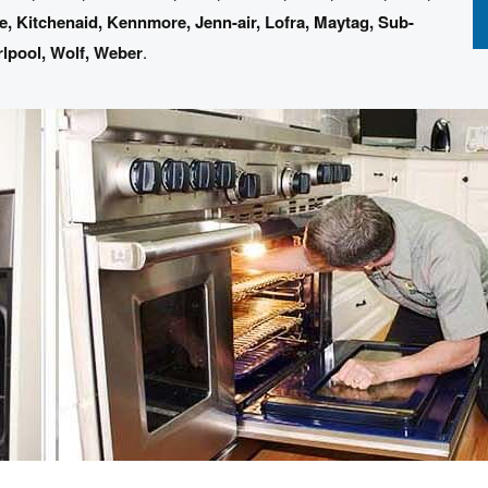
ve
,
Kitchenaid
,
Kennmore
,
Jenn-air
,
Lofra
,
Maytag
,
Sub-
rlpool
,
Wolf
,
Weber
.