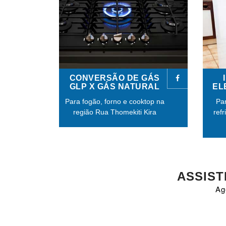
CONVERSÃO DE GÁS
GLP X GÁS NATURAL
EL
Para fogão, forno e cooktop na
Par
região Rua Thomekiti Kira
ref
ASSIST
Ag