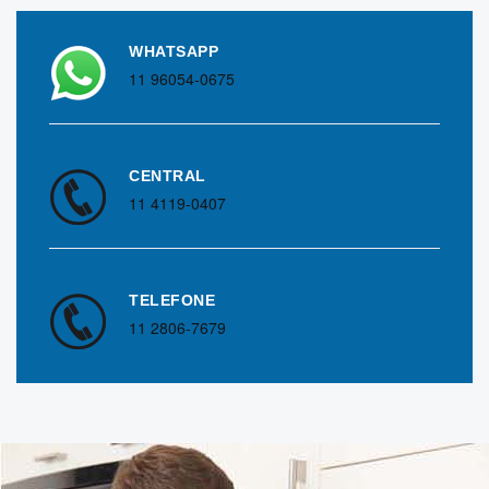
WHATSAPP
11 96054-0675
CENTRAL
11 4119-0407
TELEFONE
11 2806-7679