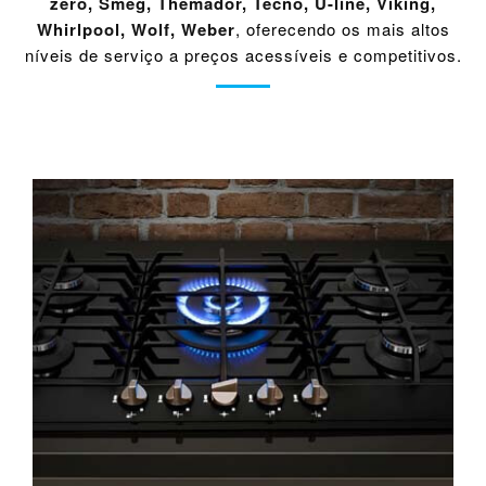
zero
,
Smeg
,
Themador
,
Tecno
,
U-line
,
Viking
,
Whirlpool
,
Wolf
,
Weber
, oferecendo os mais altos
níveis de serviço a preços acessíveis e competitivos.