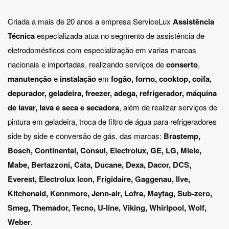
Criada a mais de 20 anos a empresa ServiceLux
Assistência
Técnica
especializada atua no segmento de assistência de
eletrodomésticos com especialização em varias marcas
nacionais e importadas, realizando serviços de
conserto
,
manutenção
e
instalação
em
fogão, forno, cooktop, coifa,
depurador, geladeira, freezer, adega, refrigerador, máquina
de lavar, lava e seca e secadora
, além de realizar serviços de
pintura em geladeira, troca de filtro de água para refrigeradores
side by side e conversão de gás, das marcas:
Brastemp
,
Bosch
,
Continental
,
Consul
,
Electrolux
,
GE
,
LG
,
Miele
,
Mabe
,
Bertazzoni
,
Cata
,
Ducane
,
Dexa
,
Dacor
,
DCS
,
Everest
,
Electrolux Icon
,
Frigidaire
,
Gaggenau
,
Ilve
,
Kitchenaid
,
Kennmore
,
Jenn-air
,
Lofra
,
Maytag
,
Sub-zero
,
Smeg
,
Themador
,
Tecno
,
U-line
,
Viking
,
Whirlpool
,
Wolf
,
Weber
.