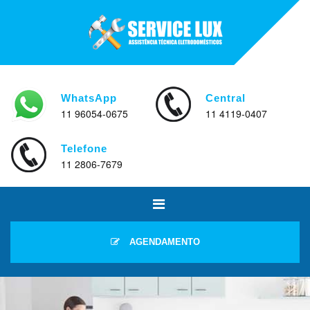
WhatsApp
Central
11 96054-0675
11 4119-0407
Telefone
11 2806-7679
AGENDAMENTO