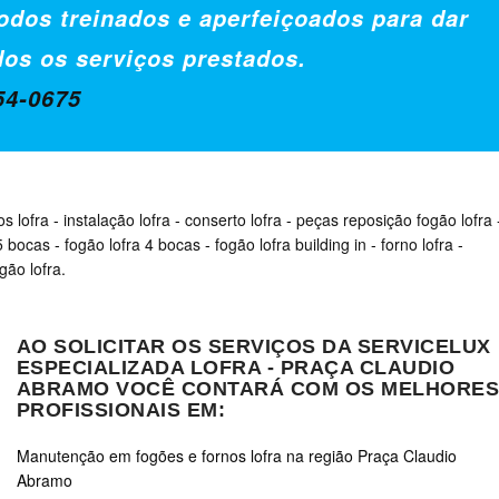
odos treinados e aperfeiçoados para dar
dos os serviços prestados.
54-0675
os lofra
-
instalação lofra
-
conserto lofra
-
peças reposição fogão lofra
 5 bocas
-
fogão lofra 4 bocas
-
fogão lofra building in
-
forno lofra
-
gão lofra.
AO SOLICITAR OS SERVIÇOS DA SERVICELUX
ESPECIALIZADA LOFRA - PRAÇA CLAUDIO
ABRAMO VOCÊ CONTARÁ COM OS MELHORE
PROFISSIONAIS EM:
Manutenção em fogões e fornos lofra na região Praça Claudio
Abramo