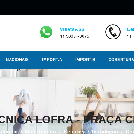
WhatsApp
Ce
11 96054-0675
11 
NACIONAIS
IMPORT.A
IMPORT.B
COBERTURA
ÉCNICA LOFRA - PRAÇA 
stência
Manutenção
Reparos
Instalação
Co