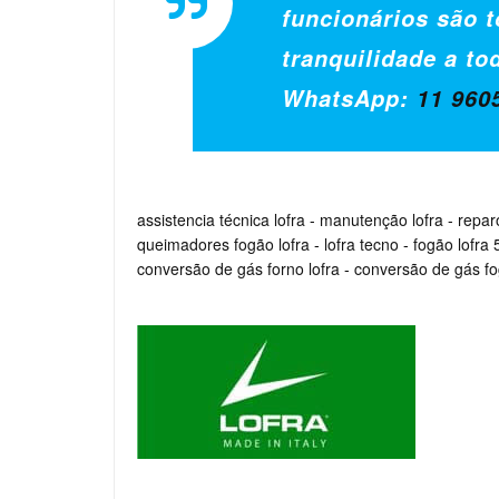
funcionários são t
tranquilidade a to
WhatsApp:
11 960
assistencia técnica lofra
-
manutenção lofra
-
repar
queimadores fogão lofra
-
lofra tecno
-
fogão lofra
conversão de gás forno lofra
-
conversão de gás fo