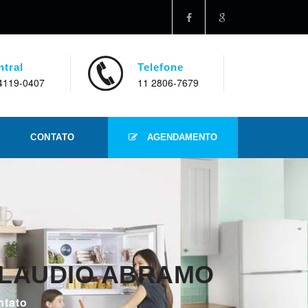
ntral
Telefone
4119-0407
11 2806-7679
CONTATO
AGENDAMENTO
CLAUDIO ABRAMO
ntato