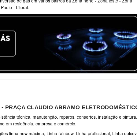
nversão de gás em vários bairros da
Zona norte
-
Zona leste
-
Zona
 Paulo
-
Litoral
.
A - PRAÇA CLAUDIO ABRAMO ELETRODOMÉSTIC
stência técnica, manutenção, reparos, consertos, instalação e pintura,
amo em residência, empresa e comércio.
ões linha new máxima, Linha rainbow, Linha profissional, Linha dolcevit