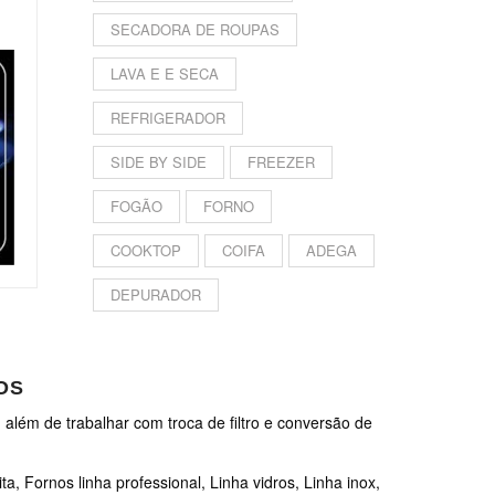
SECADORA DE ROUPAS
LAVA E E SECA
REFRIGERADOR
SIDE BY SIDE
FREEZER
FOGÃO
FORNO
COOKTOP
COIFA
ADEGA
DEPURADOR
OS
 além de trabalhar com troca de filtro e conversão de
a, Fornos linha professional, Linha vidros, Linha inox,