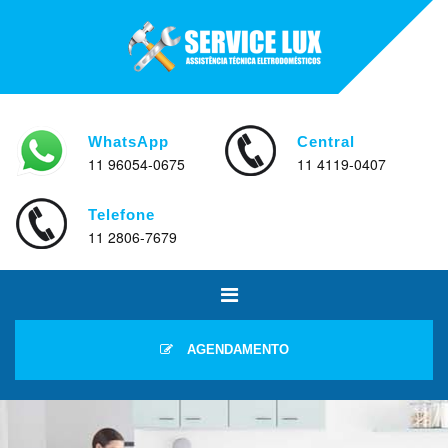
WhatsApp
Central
11 96054-0675
11 4119-0407
Telefone
11 2806-7679
AGENDAMENTO