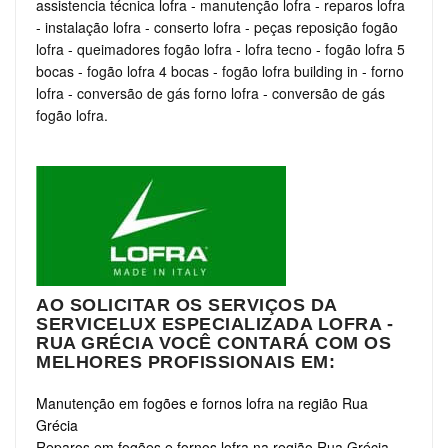
assistencia técnica lofra
-
manutenção lofra
-
reparos lofra
-
instalação lofra
-
conserto lofra
-
peças reposição fogão
lofra
-
queimadores fogão lofra
-
lofra tecno
-
fogão lofra 5
bocas
-
fogão lofra 4 bocas
-
fogão lofra building in
-
forno
lofra
-
conversão de gás forno lofra
-
conversão de gás
fogão lofra.
AO SOLICITAR OS SERVIÇOS DA
SERVICELUX ESPECIALIZADA LOFRA -
RUA GRÉCIA VOCÊ CONTARÁ COM OS
MELHORES PROFISSIONAIS EM:
Manutenção em fogões e fornos lofra na região Rua
Grécia
Reparos em fogões e fornos lofra na região Rua Grécia