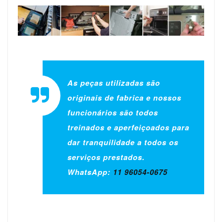
As peças utilizadas são
originais de fabrica e nossos
funcionários são todos
treinados e aperfeiçoados para
dar tranquilidade a todos os
serviços prestados.
WhatsApp:
11 96054-0675