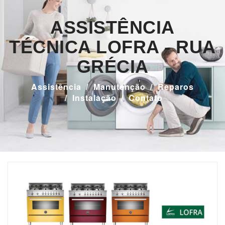
ASSISTÊNCIA
TÉCNICA LOFRA - RUA
GRÉCIA
Assistência
Manutenção
Reparos
Instalação
Contato