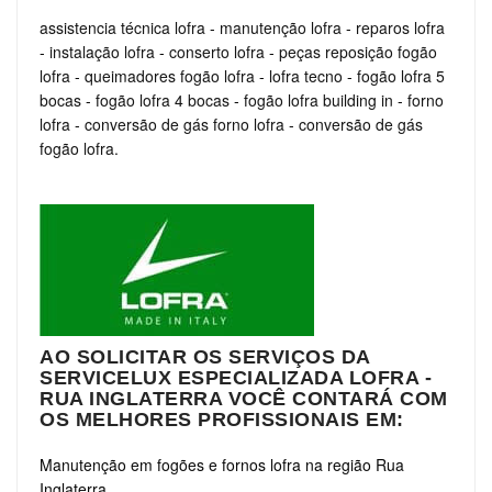
assistencia técnica lofra
-
manutenção lofra
-
reparos lofra
-
instalação lofra
-
conserto lofra
-
peças reposição fogão
lofra
-
queimadores fogão lofra
-
lofra tecno
-
fogão lofra 5
bocas
-
fogão lofra 4 bocas
-
fogão lofra building in
-
forno
lofra
-
conversão de gás forno lofra
-
conversão de gás
fogão lofra.
AO SOLICITAR OS SERVIÇOS DA
SERVICELUX ESPECIALIZADA LOFRA -
RUA INGLATERRA VOCÊ CONTARÁ COM
OS MELHORES PROFISSIONAIS EM:
Manutenção em fogões e fornos lofra na região Rua
Inglaterra