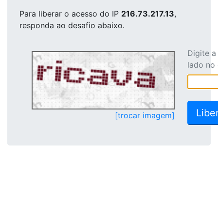
Para liberar o acesso
do IP
216.73.217.13
,
responda ao desafio abaixo.
Digite 
lado no
[trocar imagem]