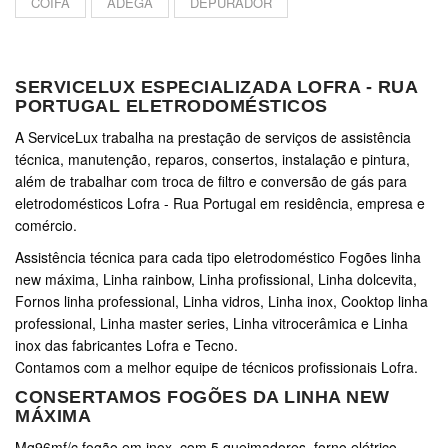
COIFA
ADEGA
DEPURADOR
SERVICELUX ESPECIALIZADA LOFRA - RUA
PORTUGAL ELETRODOMÉSTICOS
A ServiceLux trabalha na prestação de serviços de assistência
técnica, manutenção, reparos, consertos, instalação e pintura,
além de trabalhar com troca de filtro e conversão de gás para
eletrodomésticos Lofra - Rua Portugal em residência, empresa e
comércio.
Assistência técnica para cada tipo eletrodoméstico Fogões linha
new máxima, Linha rainbow, Linha profissional, Linha dolcevita,
Fornos linha professional, Linha vidros, Linha inox, Cooktop linha
professional, Linha master series, Linha vitrocerâmica e Linha
inox das fabricantes Lofra e Tecno.
Contamos com a melhor equipe de técnicos profissionais Lofra.
CONSERTAMOS FOGÕES DA LINHA NEW
MÁXIMA
Mg96mf/c fogão em inox, com 5 queimadores, forno elétrico