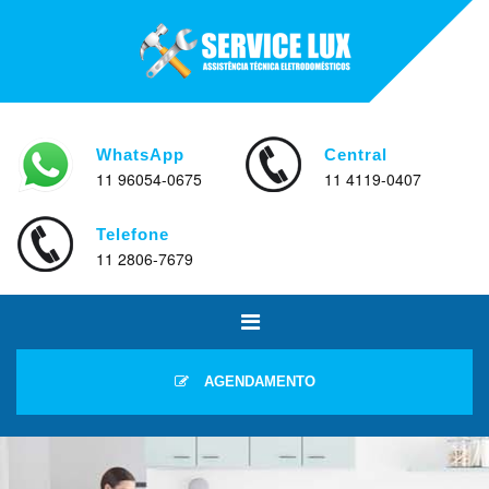
WhatsApp
Central
11 96054-0675
11 4119-0407
Telefone
11 2806-7679
AGENDAMENTO