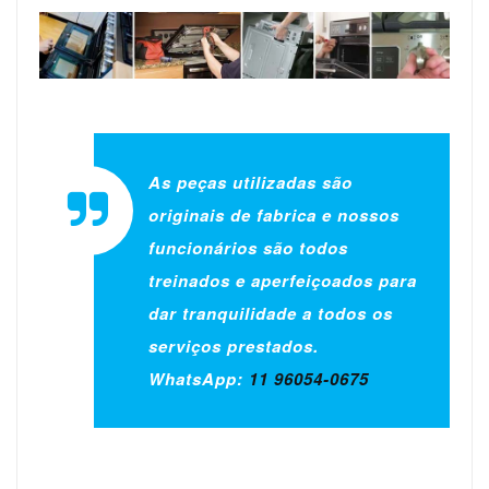
As peças utilizadas são
originais de fabrica e nossos
funcionários são todos
treinados e aperfeiçoados para
dar tranquilidade a todos os
serviços prestados.
WhatsApp:
11 96054-0675