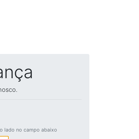
ança
nosco.
ao lado no campo abaixo