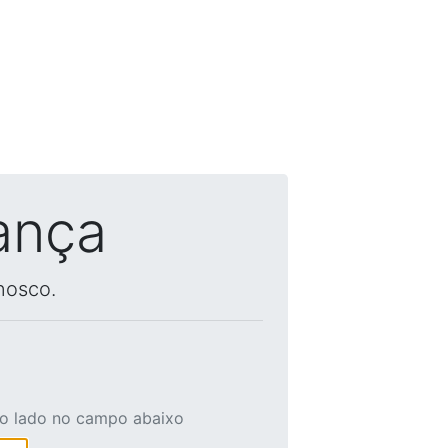
ança
nosco.
ao lado no campo abaixo