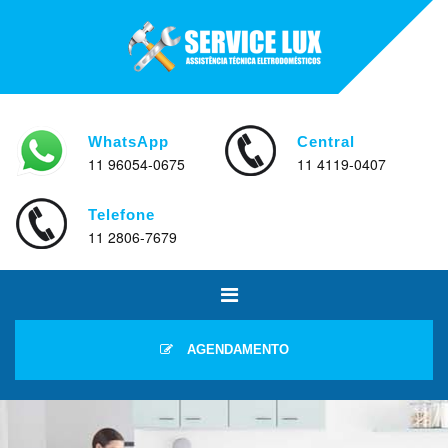
WhatsApp
Central
11 96054-0675
11 4119-0407
Telefone
11 2806-7679
AGENDAMENTO