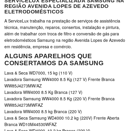
SERVICELUX ESPECIALIZADA SAMSUNG NA
REGIÃO AVENIDA LOPES DE AZEVEDO
ELETRODOMÉSTICOS
A ServiceLux trabalha na prestação de serviços de assistência
técnica, manutenção, reparos, consertos, instalação e pintura,
além de trabalhar com troca de filtro e conversão de gás para
eletrodomésticos Samsung na região Avenida Lopes de Azevedo
em residência, empresa e comércio.
ALGUNS APARELHOS QUE
CONSERTAMOS DA SAMSUNG
Lava & Seca WD7000, 15 kg (110 V)
Lavadora Samsung WW4000 8.5 Kg (127 V) Frente Branca
WW85J4273MW/AZ
Lavadora WW4000 8.5 Kg Branca (127 V)
Lavadora Samsung WW4000 8.5 Kg (220 V) Frente Branca
WW85J4273MWFAZ
Lavadora WW4000 8.5 kg Branca (220 V)
Lava & Seca Samsung WD4000 10.2 kg (220V) Frente Aberta
Branca WD10M44530WFAZ
Lava & Seca WD4000, 10.2 kg Branca (220 V)