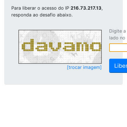
Para liberar o acesso
do IP
216.73.217.13
,
responda ao desafio abaixo.
Digite 
lado no
[trocar imagem]