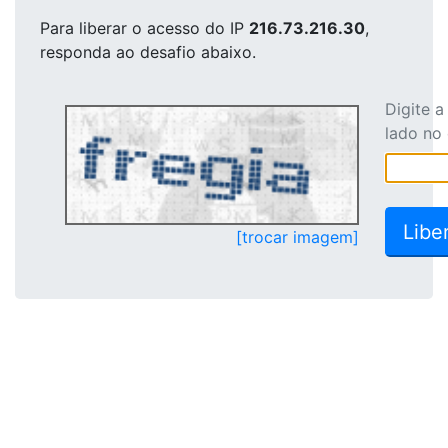
Para liberar o acesso
do IP
216.73.216.30
,
responda ao desafio abaixo.
Digite 
lado no
[trocar imagem]