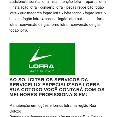
assistencia técnica lofra
-
manutenção lofra
-
reparos lofra
-
instalação lofra
-
conserto lofra
-
peças reposição fogão
lofra
-
queimadores fogão lofra
-
lofra tecno
-
fogão lofra 5
bocas
-
fogão lofra 4 bocas
-
fogão lofra building in
-
forno
lofra
-
conversão de gás forno lofra
-
conversão de gás
fogão lofra.
AO SOLICITAR OS SERVIÇOS DA
SERVICELUX ESPECIALIZADA LOFRA -
RUA COTOXO VOCÊ CONTARÁ COM OS
MELHORES PROFISSIONAIS EM:
Manutenção em fogões e fornos lofra na região Rua
Cotoxo
Reparos em fogões e fornos lofra na região Rua Cotoxo