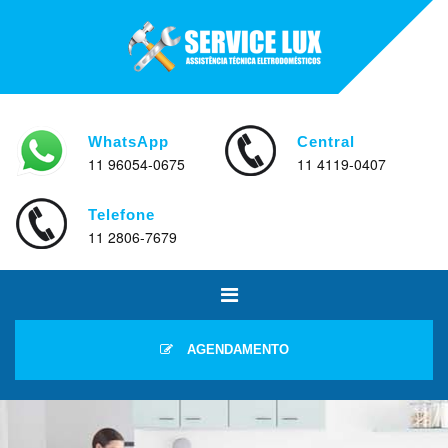
WhatsApp
Central
11 96054-0675
11 4119-0407
Telefone
11 2806-7679
AGENDAMENTO