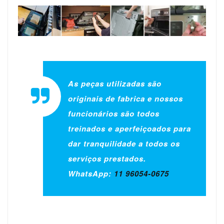
As peças utilizadas são
originais de fabrica e nossos
funcionários são todos
treinados e aperfeiçoados para
dar tranquilidade a todos os
serviços prestados.
WhatsApp:
11 96054-0675