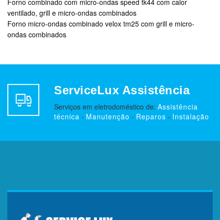
Forno combinado com micro-ondas speed tk44 com calor
ventilado, grill e micro-ondas combinados
Forno micro-ondas combinado velox tm25 com grill e micro-
ondas combinados
ServiceLux Assistência
Serviços em eletrodoméstico de:
Assistência
técnica
-
Manutenção
-
Reparos
-
Instalação