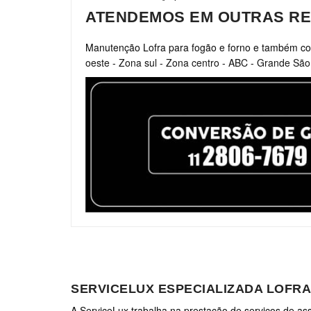
ATENDEMOS EM OUTRAS RE
Manutenção Lofra para fogão e forno e também co
oeste
-
Zona sul
-
Zona centro
-
ABC
-
Grande São
SERVICELUX ESPECIALIZADA LOFR
A ServiceLux trabalha na prestação de serviços de assi