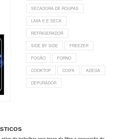
SECADORA DE ROUPAS
LAVA E E SECA
REFRIGERADOR
SIDE BY SIDE
FREEZER
FOGÃO
FORNO
COOKTOP
COIFA
ADEGA
DEPURADOR
STICOS
 além de trabalhar com troca de filtro e conversão de