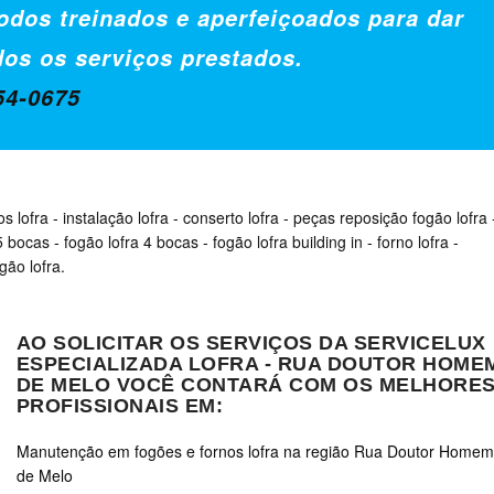
odos treinados e aperfeiçoados para dar
dos os serviços prestados.
54-0675
os lofra
-
instalação lofra
-
conserto lofra
-
peças reposição fogão lofra
 5 bocas
-
fogão lofra 4 bocas
-
fogão lofra building in
-
forno lofra
-
gão lofra.
AO SOLICITAR OS SERVIÇOS DA SERVICELUX
ESPECIALIZADA LOFRA - RUA DOUTOR HOME
DE MELO VOCÊ CONTARÁ COM OS MELHORE
PROFISSIONAIS EM:
Manutenção em fogões e fornos lofra na região Rua Doutor Homem
de Melo