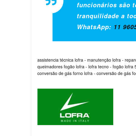
funcionários são t
tranquilidade a to
WhatsApp:
11 960
assistencia técnica lofra
-
manutenção lofra
-
repar
queimadores fogão lofra
-
lofra tecno
-
fogão lofra
conversão de gás forno lofra
-
conversão de gás fo