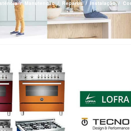
stência
Manutenção
Reparos
Instalação
Co