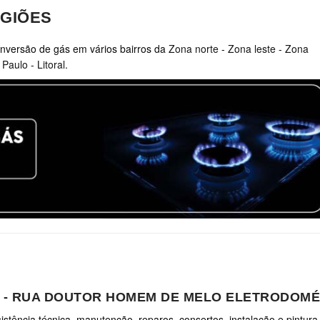
GIÕES
nversão de gás em vários bairros da
Zona norte
-
Zona leste
-
Zona
 Paulo
-
Litoral
.
A - RUA DOUTOR HOMEM DE MELO ELETRODOMÉ
stência técnica, manutenção, reparos, consertos, instalação e pintura,