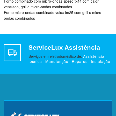
Forno combinado com micro-ondas speed tk44 com calor
ventilado, grill e micro-ondas combinados
Forno micro-ondas combinado velox tm25 com grill e micro-
ondas combinados
ServiceLux Assistência
Serviços em eletrodoméstico de:
Assistência
técnica
-
Manutenção
-
Reparos
-
Instalação