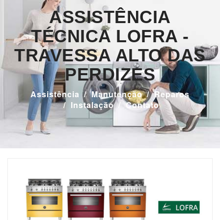
ASSISTÊNCIA
TÉCNICA LOFRA -
TRAVESSA ALTO DAS
PERDIZES
Assistência
Manutenção
Reparos
Instalação
Contato