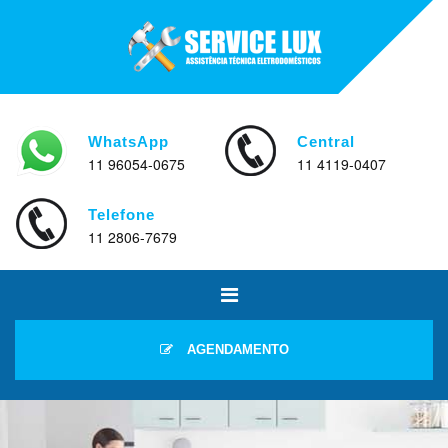
WhatsApp
Central
11 96054-0675
11 4119-0407
Telefone
11 2806-7679
AGENDAMENTO