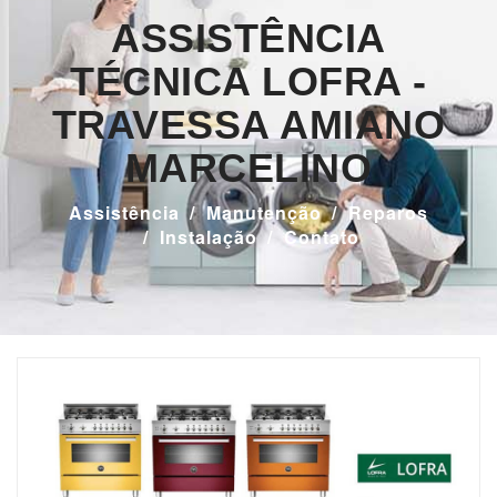
ASSISTÊNCIA
TÉCNICA LOFRA -
TRAVESSA AMIANO
MARCELINO
Assistência
Manutenção
Reparos
Instalação
Contato