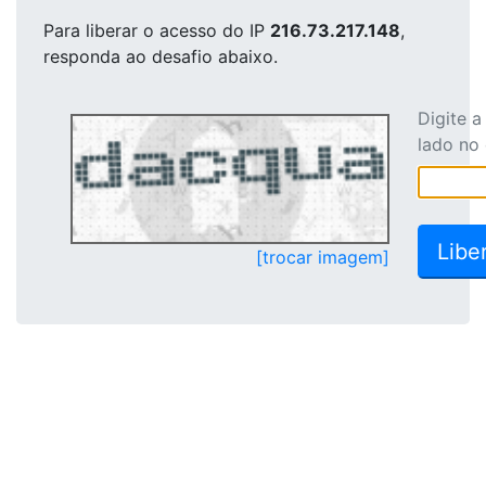
Para liberar o acesso
do IP
216.73.217.148
,
responda ao desafio abaixo.
Digite 
lado no
[trocar imagem]