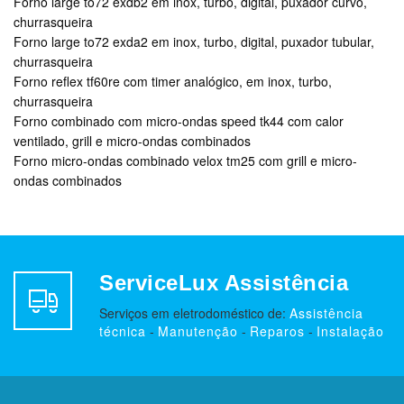
Forno large to72 exdb2 em inox, turbo, digital, puxador curvo,
churrasqueira
Forno large to72 exda2 em inox, turbo, digital, puxador tubular,
churrasqueira
Forno reflex tf60re com timer analógico, em inox, turbo,
churrasqueira
Forno combinado com micro-ondas speed tk44 com calor
ventilado, grill e micro-ondas combinados
Forno micro-ondas combinado velox tm25 com grill e micro-
ondas combinados
ServiceLux Assistência
Serviços em eletrodoméstico de:
Assistência
técnica
-
Manutenção
-
Reparos
-
Instalação