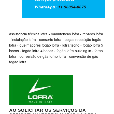
WhatsApp:
11 96054-0675
assistencia técnica lofra
-
manutenção lofra
-
reparos lofra
-
instalação lofra
-
conserto lofra
-
peças reposição fogão
lofra
-
queimadores fogão lofra
-
lofra tecno
-
fogão lofra 5
bocas
-
fogão lofra 4 bocas
-
fogão lofra building in
-
forno
lofra
-
conversão de gás forno lofra
-
conversão de gás
fogão lofra.
AO SOLICITAR OS SERVIÇOS DA