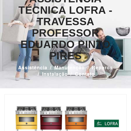
TÉCNICA LOFRA -
TRAVESSA
PROFESSOR
EDUARDO PINTO
PIRES
Assistência
Manutenção
Reparos
Instalação
Contato