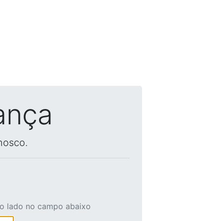
ança
nosco.
ao lado no campo abaixo