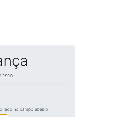
ança
nosco.
ao lado no campo abaixo