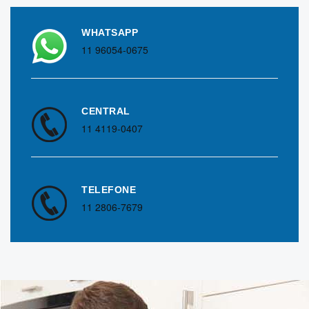
WHATSAPP
11 96054-0675
CENTRAL
11 4119-0407
TELEFONE
11 2806-7679