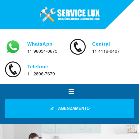
WhatsApp
Central
11 96054-0675
11 4119-0407
Telefone
11 2806-7679
AGENDAMENTO