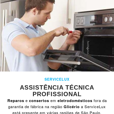
SERVICELUX
ASSISTÊNCIA TÉCNICA
PROFISSIONAL
Reparos
e
consertos
em
eletrodomésticos
fora da
garantia de fábrica na região
Glicério
a ServiceLux
está presente em várias regiões de São Paulo,