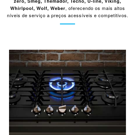
zero
,
Smeg
,
Themador
,
Tecno
,
U-line
,
Viking
,
Whirlpool
,
Wolf
,
Weber
, oferecendo os mais altos
níveis de serviço a preços acessíveis e competitivos.