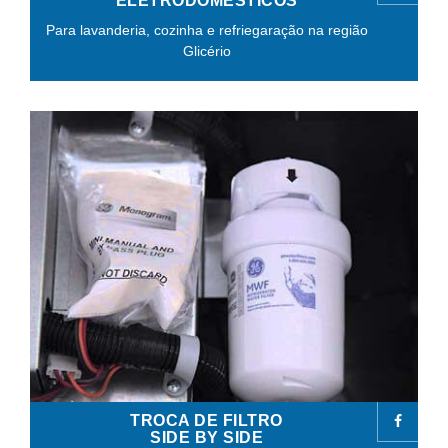
ELETRODOMÉSTICOS
Para lavanderia, cozinha e refriegaração na região
Glicério
TROCA DE FILTRO
SIDE BY SIDE