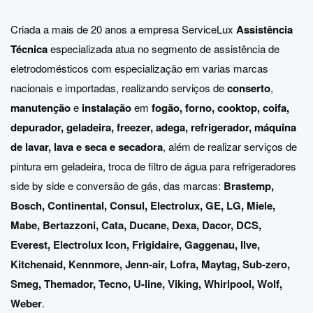
Criada a mais de 20 anos a empresa ServiceLux
Assistência
Técnica
especializada atua no segmento de assistência de
eletrodomésticos com especialização em varias marcas
nacionais e importadas, realizando serviços de
conserto
,
manutenção
e
instalação
em
fogão, forno, cooktop, coifa,
depurador, geladeira, freezer, adega, refrigerador, máquina
de lavar, lava e seca e secadora
, além de realizar serviços de
pintura em geladeira, troca de filtro de água para refrigeradores
side by side e conversão de gás, das marcas:
Brastemp
,
Bosch
,
Continental
,
Consul
,
Electrolux
,
GE
,
LG
,
Miele
,
Mabe
,
Bertazzoni
,
Cata
,
Ducane
,
Dexa
,
Dacor
,
DCS
,
Everest
,
Electrolux Icon
,
Frigidaire
,
Gaggenau
,
Ilve
,
Kitchenaid
,
Kennmore
,
Jenn-air
,
Lofra
,
Maytag
,
Sub-zero
,
Smeg
,
Themador
,
Tecno
,
U-line
,
Viking
,
Whirlpool
,
Wolf
,
Weber
.